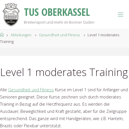
Skip
T
U
S
O
B
E
R
K
A
S
S
E
L
to
content
Breitensport und mehr im Bonner Süden
Home
Abteilungen
Gesundheit und Fitness
Level 1 moderates
Training
Level 1 moderates Training
Alle
Gesundheit und Fitness
Kurse im Level 1 sind für Anfänger und
Senioren geeignet. Diese Kurse zeichnen sich durch moderates
Training in Bezug auf die Herzfrequenz aus. Es werden die
Ausdauer, Beweglichkeit und Kraft gestärkt, aber für die Zielgruppe
entsprechend. Das ganze wird mit Handgeräten, wie z.B. Hanteln,
Brazils oder Flexibar unterstützt.