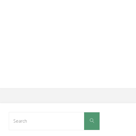
Search
Search
for: