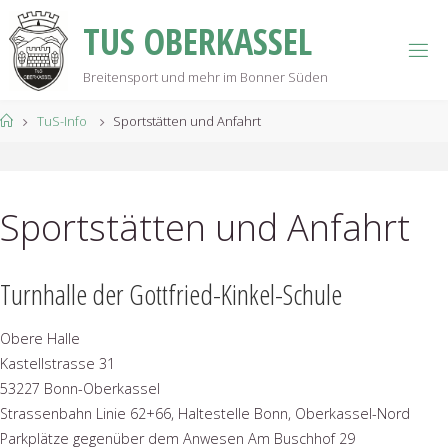
Skip
T
U
S
O
B
E
R
K
A
S
S
E
L
to
content
Breitensport und mehr im Bonner Süden
Home
TuS-Info
Sportstätten und Anfahrt
Sportstätten und Anfahrt
Turnhalle der Gottfried-Kinkel-Schule
Obere Halle
Kastellstrasse 31
53227 Bonn-Oberkassel
Strassenbahn Linie 62+66, Haltestelle Bonn, Oberkassel-Nord
Parkplätze gegenüber dem Anwesen Am Buschhof 29