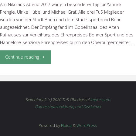
Am Nikolaus Abend 2017 war ein besonderer Tag für Yannick
Prengle, Ulrike Hübel und Michael Graf. Alle drei TuS Mitglieder
wurden von der Stadt Bonn und dem Stadtssportbund Bonn
ausgezeichnet. Der Empfang fand im Gobelinsaal des Alten
Rathauses zur Verleihung des Ehrenpreises Bonner Sport und des
Hannelore-Kenziora-Ehrenpreises durch den Oberbürgermeister …
"Y.Pfrengle,
Continue reading
U.
Hübel
und
Seiteninhalt (c) 2020 TuS Oberkassel
Impressum,
Datenschutzerklärung und Disclaimer
M.
Graf
Powered by
Fluida
&
WordPress.
werden