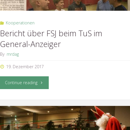
Kooperationen
Bericht über FSJ beim TuS im
General-Anzeiger
By
mrdag
19. Dezember 2017
"Bericht
Continue reading
über
FSJ
beim