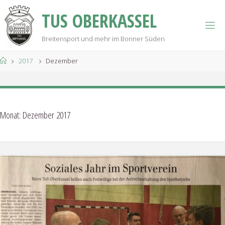
Skip
T
U
S
O
B
E
R
K
A
S
S
E
L
to
content
Breitensport und mehr im Bonner Süden
Home
2017
Dezember
Monat:
Dezember 2017