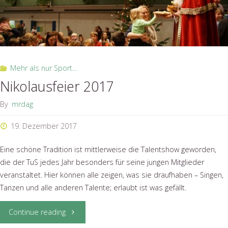
TuS
im
General-
Mehr als nur Sport...
Anzeiger"
Nikolausfeier 2017
By
mrdag
19. Dezember 2017
Eine schöne Tradition ist mittlerweise die Talentshow geworden,
die der TuS jedes Jahr besonders für seine jungen Mitglieder
veranstaltet. Hier können alle zeigen, was sie draufhaben – Singen,
Tanzen und alle anderen Talente; erlaubt ist was gefällt.
"Nikolausfeier
Continue reading