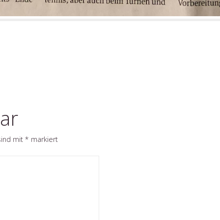
ar
sind mit
*
markiert