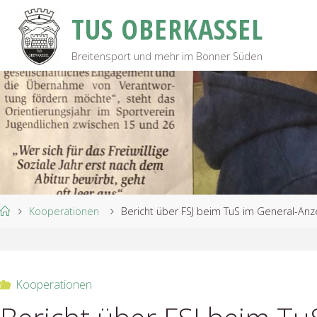
Skip
T
U
S
O
B
E
R
K
A
S
S
E
L
to
content
Breitensport und mehr im Bonner Süden
Home
Kooperationen
Bericht über FSJ beim TuS im General-Anz
Kooperationen