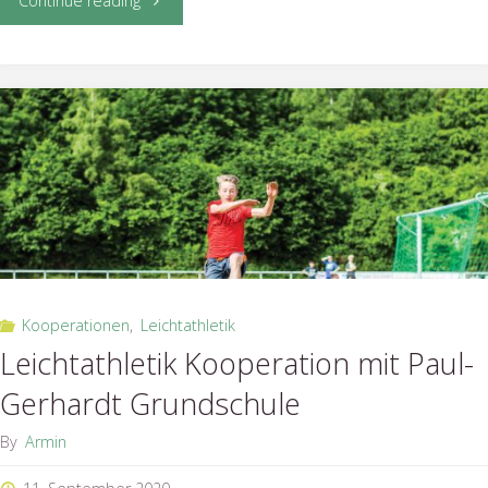
Continue reading
KiTas
machen
Kindersportabzeichen"
Kooperationen
,
Leichtathletik
Leichtathletik Kooperation mit Paul-
Gerhardt Grundschule
By
Armin