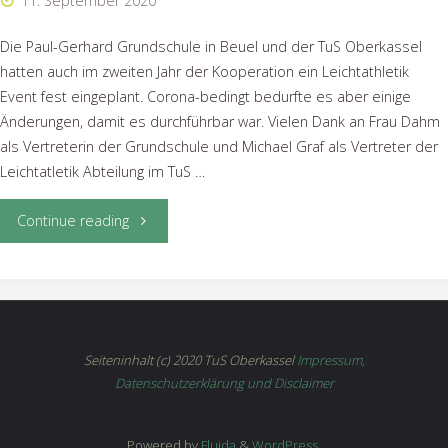
11. September 2020
Die Paul-Gerhard Grundschule in Beuel und der TuS Oberkassel
hatten auch im zweiten Jahr der Kooperation ein Leichtathletik
Event fest eingeplant. Corona-bedingt bedurfte es aber einige
Änderungen, damit es durchführbar war. Vielen Dank an Frau Dahm
als Vertreterin der Grundschule und Michael Graf als Vertreter der
Leichtatletik Abteilung im TuS …
"Leichtathletik
Continue reading
Kooperation
mit
Paul-
Seiteninhalt (c) 2020 TuS Oberkassel
Impressum,
Datenschutzerklärung und Disclaimer
Gerhardt
Grundschule"
Powered by
Fluida
&
WordPress.