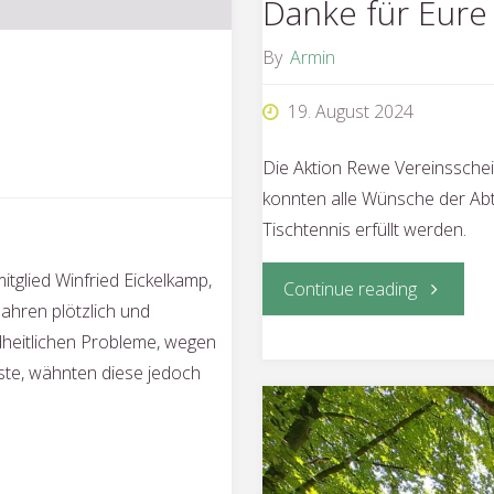
Danke für Eure
By
Armin
19. August 2024
Die Aktion Rewe Vereinsschei
konnten alle Wünsche der Abt
Tischtennis erfüllt werden.
itglied Winfried Eickelkamp,
"Danke
Continue reading
ahren plötzlich und
für
dheitlichen Probleme, wegen
ste, wähnten diese jedoch
Eure
Unterstüt