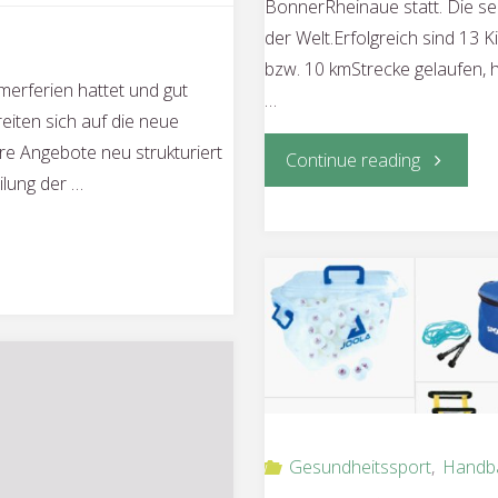
BonnerRheinaue statt. Die se
der Welt.Erfolgreich sind 13 
bzw. 10 kmStrecke gelaufen, 
merferien hattet und gut
…
eiten sich auf die neue
hre Angebote neu strukturiert
"Für
Continue reading
ilung der …
den
Hunger
in
der
Welt"
Gesundheitssport
,
Handba