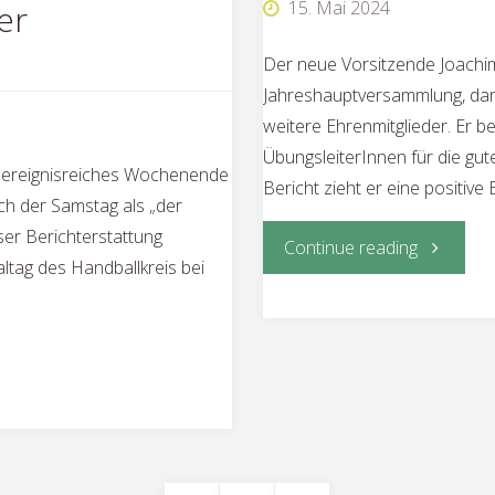
15. Mai 2024
er
Der neue Vorsitzende Joachim 
Jahreshauptversammlung, dar
weitere Ehrenmitglieder. Er b
ÜbungsleiterInnen für die g
h ereignisreiches Wochenende
Bericht zieht er eine positive
ich der Samstag als „der
ser Berichterstattung
"Mitglie
Continue reading
altag des Handballkreis bei
beschließ
neue
Satzung"