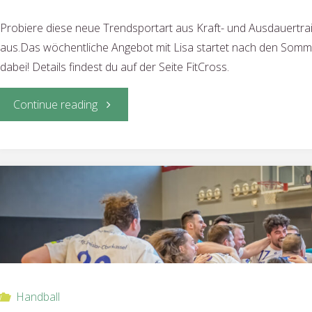
Probiere diese neue Trendsportart aus Kraft- und Ausdauertrain
aus.Das wöchentliche Angebot mit Lisa startet nach den Somme
dabei! Details findest du auf der Seite FitCross.
"FitCross
Continue reading
–
don’t
miss
it!"
Handball