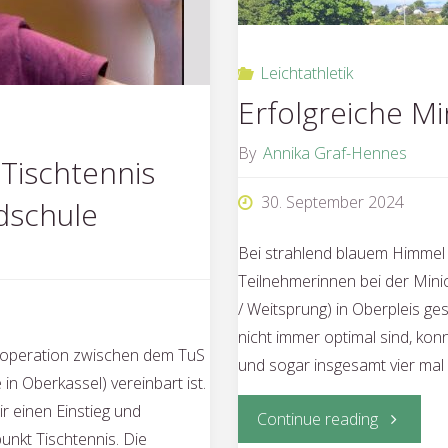
Leichtathletik
Erfolgreiche M
By
Annika Graf-Hennes
Tischtennis
30. September 2024
dschule
Bei strahlend blauem Himmel
Teilnehmerinnen bei der Mini
/ Weitsprung) in Oberpleis g
nicht immer optimal sind, ko
Kooperation zwischen dem TuS
und sogar insgesamt vier mal
n Oberkassel) vereinbart ist.
r einen Einstieg und
"Erfolgrei
Continue reading
unkt Tischtennis. Die