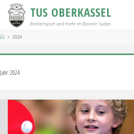
Skip
T
U
S
O
B
E
R
K
A
S
S
E
L
to
content
Breitensport und mehr im Bonner Süden
Home
2024
Jahr:
2024