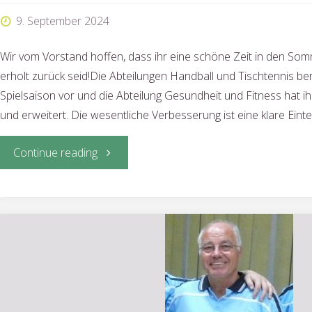
an
9. September 2024
der
Wir vom Vorstand hoffen, dass ihr eine schöne Zeit in den Som
Kinkel-
erholt zurück seid!Die Abteilungen Handball und Tischtennis ber
Spielsaison vor und die Abteilung Gesundheit und Fitness hat i
Grundschule"
und erweitert. Die wesentliche Verbesserung ist eine klare Einte
"Neue
Continue reading
Sportangebote"