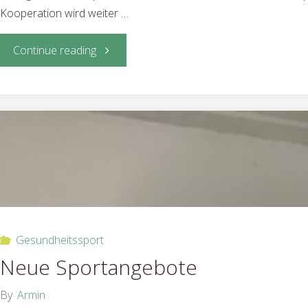
Kooperation wird weiter …
"Neue
Continue reading
Kooperation
zwischen
TuS-
Tischtennis
und
Gesundheitssport
der
Neue Sportangebote
OGS
By
Armin