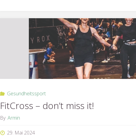
auf
Winfried
Eickelkamp"
Gesundheitssport
FitCross – don’t miss it!
By
Armin
29. Mai 2024