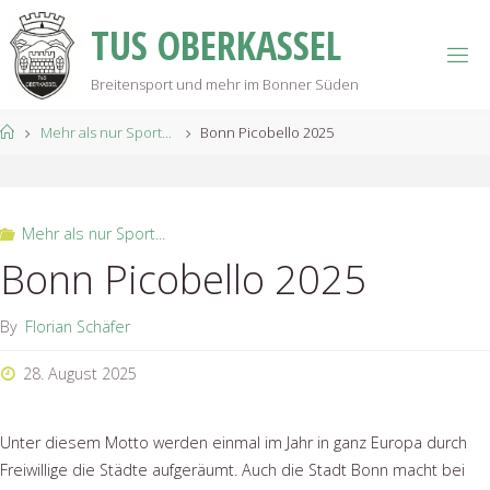
Skip
T
U
S
O
B
E
R
K
A
S
S
E
L
to
content
Breitensport und mehr im Bonner Süden
Home
Mehr als nur Sport...
Bonn Picobello 2025
Mehr als nur Sport...
Bonn Picobello 2025
By
Florian Schäfer
28. August 2025
Unter diesem Motto werden einmal im Jahr in ganz Europa durch
Freiwillige die Städte aufgeräumt. Auch die Stadt Bonn macht bei