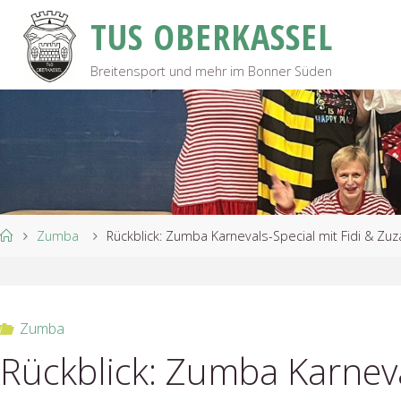
Skip
T
U
S
O
B
E
R
K
A
S
S
E
L
to
content
Breitensport und mehr im Bonner Süden
Home
Zumba
Rückblick: Zumba Karnevals-Special mit Fidi & Zuza
Zumba
Rückblick: Zumba Karneval