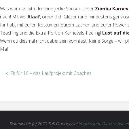
Was war das bitte für eine jecke Sause? Unser
Zumba Karneva
nach! Mit viel
Alaaf
, ordentlich Glitzer (und mindestens genaus
Ihr habt mit euren Kostümen, eurem Lachen und eurer Power
Teaching und die Extra-Portion Karnevals-Feeling!
Lust auf di
Wenn du diesmal nicht dabei sein konntest: Keine Sorge – wir p
Mal!
Fit für 10 – das Laufprojekt mit Coaches
Seiteninhalt (c) 2020 TuS Oberkassel
Impressum, Datenschutzer