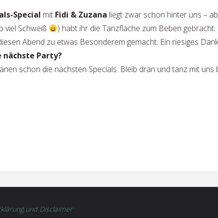
ls-Special
mit
Fidi & Zuzana
liegt zwar schon hinter uns – a
o viel Schweiß
) habt ihr die Tanzfläche zum Beben gebracht.
 diesen Abend zu etwas Besonderem gemacht. Ein riesiges Da
e nächste Party?
lanen schon die nächsten Specials. Bleib dran und tanz mit uns 
klärung und Disclaimer