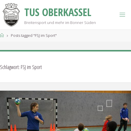
Skip
T
U
S
O
B
E
R
K
A
S
S
E
L
to
content
Breitensport und mehr im Bonner Süden
Home
Posts tagged "FSJ im Sport"
Schlagwort:
FSJ im Sport