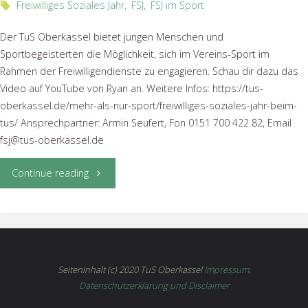
Freiwilliges Soziales Jahr
,
FSJ
,
FSJ im Sport
Der TuS Oberkassel bietet jungen Menschen und
Sportbegeisterten die Möglichkeit, sich im Vereins-Sport im
Rahmen der Freiwilligendienste zu engagieren. Schau dir dazu das
Video auf YouTube von Ryan an. Weitere Infos: https://tus-
oberkassel.de/mehr-als-nur-sport/freiwilliges-soziales-jahr-beim-
tus/ Ansprechpartner: Armin Seufert, Fon 0151 700 422 82, Email
fsj@tus-oberkassel.de
"Dein
Continue reading
FSJ
im
Sportverein"
Seiteninhalt (c) 2020 TuS Oberkassel
Impressum,
Datenschutzerklärung und Disclaimer