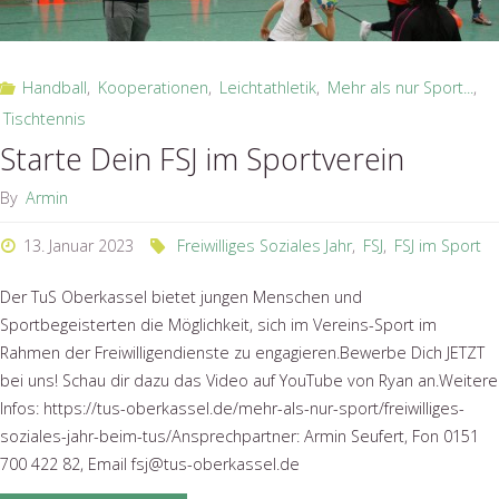
Handball
,
Kooperationen
,
Leichtathletik
,
Mehr als nur Sport...
,
Tischtennis
Starte Dein FSJ im Sportverein
By
Armin
13. Januar 2023
Freiwilliges Soziales Jahr
,
FSJ
,
FSJ im Sport
Der TuS Oberkassel bietet jungen Menschen und
Sportbegeisterten die Möglichkeit, sich im Vereins-Sport im
Rahmen der Freiwilligendienste zu engagieren.Bewerbe Dich JETZT
bei uns! Schau dir dazu das Video auf YouTube von Ryan an.Weitere
Infos: https://tus-oberkassel.de/mehr-als-nur-sport/freiwilliges-
soziales-jahr-beim-tus/Ansprechpartner: Armin Seufert, Fon 0151
700 422 82, Email fsj@tus-oberkassel.de