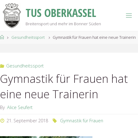
Skip
T
U
S
O
B
E
R
K
A
S
S
E
L
to
content
Breitensport und mehr im Bonner Süden
Home
Gesundheitssport
Gymnastik für Frauen hat eine neue Trainerin
Gesundheitssport
Gymnastik für Frauen hat
eine neue Trainerin
By
Alice Seufert
21. September 2018
Gymnastik für Frauen