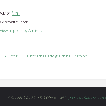
Author:
Armin
Geschäftsführer
View all posts by Armin
→
Fit für 10 Laufcoaches erfolgreich bei Triathlon
Seiteninhalt (c) 2020 TuS Oberkassel
Impressum, Datenschutzer