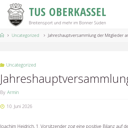
Skip
T
U
S
O
B
E
R
K
A
S
S
E
L
to
content
Breitensport und mehr im Bonner Süden
Home
Uncategorized
Jahreshauptversammlung der Mitglieder a
Uncategorized
Jahreshauptversammlung 
By
Armin
10. Juni 2026
Joachim Heidrich, 1. Vorsitzender zog eine positive Bilanz auf d