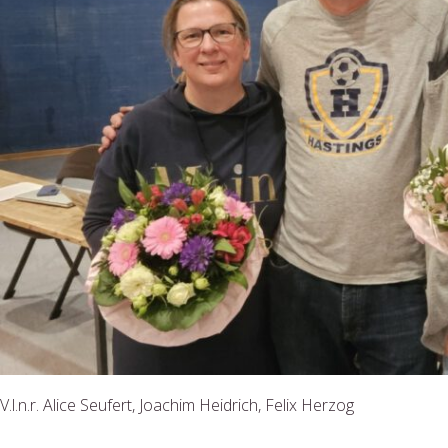
V.l.n.r. Alice Seufert, Joachim Heidrich, Felix Herzog