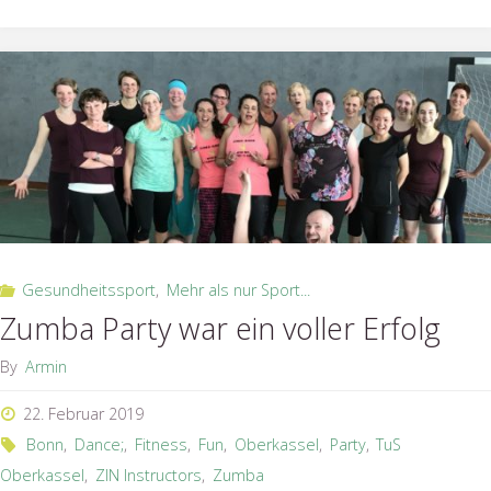
Halloween
Special"
Gesundheitssport
,
Mehr als nur Sport...
Zumba Party war ein voller Erfolg
By
Armin
22. Februar 2019
Bonn
,
Dance;
,
Fitness
,
Fun
,
Oberkassel
,
Party
,
TuS
Oberkassel
,
ZIN Instructors
,
Zumba