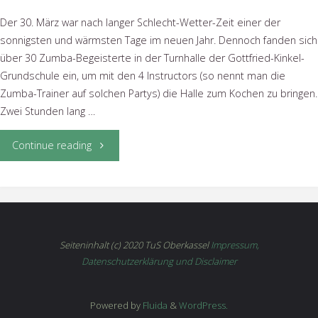
Der 30. März war nach langer Schlecht-Wetter-Zeit einer der
sonnigsten und wärmsten Tage im neuen Jahr. Dennoch fanden sich
über 30 Zumba-Begeisterte in der Turnhalle der Gottfried-Kinkel-
Grundschule ein, um mit den 4 Instructors (so nennt man die
Zumba-Trainer auf solchen Partys) die Halle zum Kochen zu bringen.
Zwei Stunden lang …
"Zumba
Continue reading
Party
war
ein
Seiteninhalt (c) 2020 TuS Oberkassel
Impressum,
Datenschutzerklärung und Disclaimer
voller
Erfolg"
Powered by
Fluida
&
WordPress.