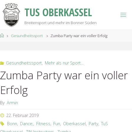
Skip
T
U
S
O
B
E
R
K
A
S
S
E
L
to
content
Breitensport und mehr im Bonner Süden
Home
Gesundheitssport
Zumba Party war ein voller Erfolg
Gesundheitssport
,
Mehr als nur Sport...
Zumba Party war ein voller
Erfolg
By
Armin
22. Februar 2019
Bonn
,
Dance;
,
Fitness
,
Fun
,
Oberkassel
,
Party
,
TuS
Oberkassel
,
ZIN Instructors
,
Zumba